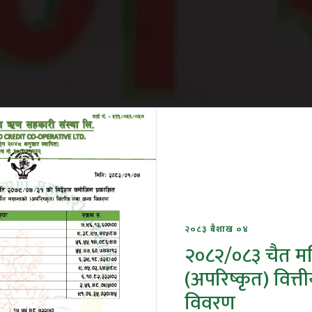
२०८३ बैशाख ०४
२०८२/०८३ चैत म
(अपरिष्कृत) वित्त
विवरण