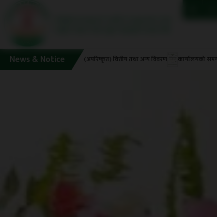
News & Notice
ा !!!
२०८२/०८३ चैत महिनाको (अपरिष्कृत) वित्तीय तथा अन्य विवरण
कार्यालयको समय स