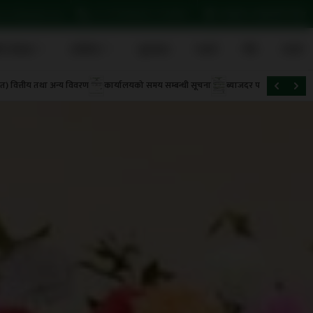
accos@gmail.com
01-5339584/01-5320891
बागबजार, काठमाण्डौ, नेपाल
तीय सेवाहरू
प्रतिवेदन
सूचनाहरू
ग्यालरी
नीति
सम्पर्क
 वित्तीय तथा अन्य विवरण
कार्यालयको समय सम्बन्धी सूचना
ब्याजदर परिवर्तन सम्वन्धि स